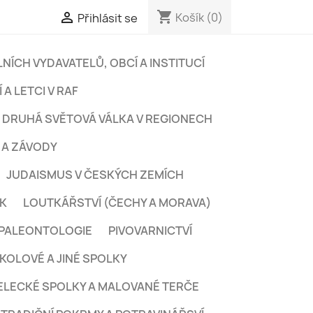
shopping_cart

Košík
(0)
Přihlásit se
NÍCH VYDAVATELŮ, OBCÍ A INSTITUCÍ
 A LETCI V RAF
DRUHÁ SVĚTOVÁ VÁLKA V REGIONECH
 A ZÁVODY
JUDAISMUS V ČESKÝCH ZEMÍCH
EK
LOUTKÁŘSTVÍ (ČECHY A MORAVA)
PALEONTOLOGIE
PIVOVARNICTVÍ
KOLOVÉ A JINÉ SPOLKY
ELECKÉ SPOLKY A MALOVANÉ TERČE