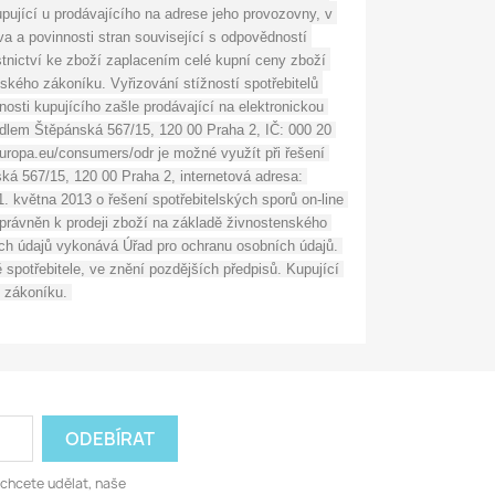
pující u prodávajícího na adrese jeho provozovny, v 
a a povinnosti stran související s odpovědností 
tnictví ke zboží zaplacením celé kupní ceny zboží 
ého zákoníku. Vyřizování stížností spotřebitelů 
nosti kupujícího zašle prodávající na elektronickou 
dlem Štěpánská 567/15, 120 00 Praha 2, IČ: 000 20 
.europa.eu/consumers/odr je možné využít při řešení 
á 567/15, 120 00 Praha 2, internetová adresa: 
 května 2013 o řešení spotřebitelských sporů on-line 
oprávněn k prodeji zboží na základě živnostenského 
ch údajů vykonává Úřad pro ochranu osobních údajů. 
třebitele, ve znění pozdějších předpisů. Kupující 
 zákoníku. 
 chcete udělat, naše