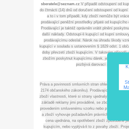
sberatele@seznam.cz
 V případě odstoupení od kup
do čtrnácti (14) dnů od doručení odstoupení od kupní
a to i v tom případě, kdy zboží nemůže být vrác
prodávající peněžní prostředky přijaté od kupujícího
Prodávající je taktéž oprávněn vrátit plnění poskytn
další náklady. Odstoupí-li kupující od kupní smlouvy
prodávajícímu odeslal. Nárok na úhradu škody vznik
kupující v souladu s ustanovením § 1829 odst. 1 obča
doby převzetí zboží kupujícím. V takovém případě v
zbožím poskytnut kupujícímu dárek, je darovací sm
pozbývá darovací smlouva ohled
K
St
Práva a povinnosti smluvních stran ohledně práv z v
Ma
2174 občanského zákoníku). Prodávající odpovídá kup
zboží vlastnosti, které si strany ujednaly, a chybí-l
základě reklamy jimi prováděné, se zboží hodí k úče
provedením smluvenému vzorku nebo předloze, byla-l
a zboží vyhovuje požadavkům právních předpisů. Ust
cena ujednána, na opotřebení zboží způsobené jeh
kupujícím, nebo vyplývá-li to z povahy zboží. Projev