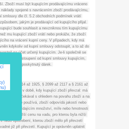
í. Zboží musí být kupujícím prodávajícímu vráceno 
í náklady spojené s navrácením zboží prodávajícímu, 
 smlouvy dle čl. 5.2 obchodních podmínek vrátí 
způsobem, jakým je prodávající od kupujícího přijal. 
kupující bude souhlasit a nevzniknou tím kupujícímu 
 než mu kupující zboží vrátí nebo prokáže, že zboží 
jícího na vrácení kupní ceny. V případech, kdy má 
něn kdykoliv od kupní smlouvy odstoupit, a to až do 
vostně na účet určený kupujícím. Je-li společně se 
ojde-li k odstoupení od kupní smlouvy kupujícím, 
ímu vrátit i poskytnutý dárek. 
cí
ky)
oveními § 1914 až 1925, § 2099 až 2117 a § 2161 až 
mu)
ujícímu, že v době, kdy kupující zboží převzal: má 
teré kupující očekával s ohledem na povahu zboží a na 
 druhu obvykle používá, zboží odpovídá jakostí nebo 
boží v odpovídajícím množství, míře nebo hmotnosti 
ného za nižší cenu na vadu, pro kterou byla nižší 
nebo opotřebení, kterou zboží mělo při převzetí 
dné již při převzetí. Kupující je oprávněn uplatnit 