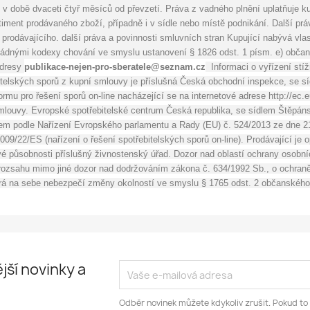
 v době dvaceti čtyř měsíců od převzetí. Práva z vadného plnění uplatňuje ku
iment prodávaného zboží, případně i v sídle nebo místě podnikání. Další práv
prodávajícího. další práva a povinnosti smluvních stran Kupující nabývá vlas
ádnými kodexy chování ve smyslu ustanovení § 1826 odst. 1 písm. e) občansk
adresy 
publikace-nejen-pro-sberatele@seznam.cz
 Informaci o vyřízení stíž
telských sporů z kupní smlouvy je příslušná Česká obchodní inspekce, se sí
tformu pro řešení sporů on-line nacházející se na internetové adrese http://ec
louvy. Evropské spotřebitelské centrum Česká republika, se sídlem Štěpánsk
em podle Nařízení Evropského parlamentu a Rady (EU) č. 524/2013 ze dne 21.
09/22/ES (nařízení o řešení spotřebitelských sporů on-line). Prodávající je 
vé působnosti příslušný živnostenský úřad. Dozor nad oblastí ochrany osobní
ahu mimo jiné dozor nad dodržováním zákona č. 634/1992 Sb., o ochraně spo
írá na sebe nebezpečí změny okolností ve smyslu § 1765 odst. 2 občanského
jší novinky a
Odběr novinek můžete kdykoliv zrušit. Pokud to