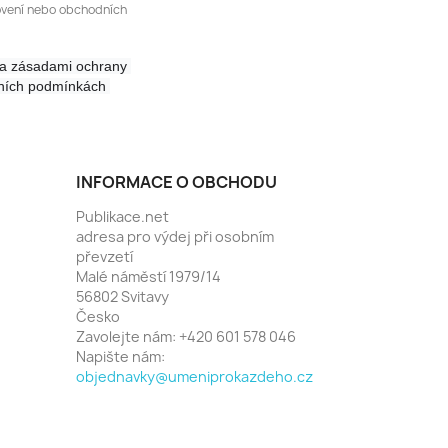
ovení nebo obchodních
a zásadami 
ochrany 
osobních údajů, kterou naleznete v obchodních podmínkách 
INFORMACE O OBCHODU
Publikace.net
adresa pro výdej při osobním
převzetí
Malé náměstí 1979/14
56802 Svitavy
Česko
Zavolejte nám:
+420 601 578 046
Napište nám:
objednavky@umeniprokazdeho.cz