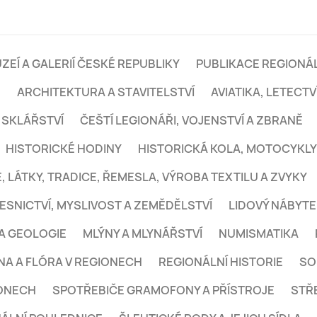
ZEÍ A GALERIÍ ČESKÉ REPUBLIKY
PUBLIKACE REGIONÁL
E
ARCHITEKTURA A STAVITELSTVÍ
AVIATIKA, LETECTVÍ
 SKLÁŘSTVÍ
ČEŠTÍ LEGIONÁŘI, VOJENSTVÍ A ZBRANĚ
HISTORICKÉ HODINY
HISTORICKÁ KOLA, MOTOCYKLY
, LÁTKY, TRADICE, ŘEMESLA, VÝROBA TEXTILU A ZVYKY
ESNICTVÍ, MYSLIVOST A ZEMĚDĚLSTVÍ
LIDOVÝ NÁBYT
A GEOLOGIE
MLÝNY A MLYNÁŘSTVÍ
NUMISMATIKA
NA A FLÓRA V REGIONECH
REGIONÁLNÍ HISTORIE
SO
IONECH
SPOTŘEBIČE GRAMOFONY A PŘÍSTROJE
STŘ