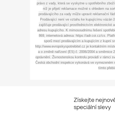
právo z vady, která se vyskytne u spotřebního zboží
níž je přijetí reklamace možné s ohledem na sort
prodávajícího za vady může upravit reklamační řád 
Prodávající není ve vztahu ke kupujícímu vázán ž
zajišťuje prodávající prostřednictvím elektronické 
adresu kupujícího. K mimosoudnímu řešení spotřebi
869, internetová adresa: https://adr.coi.cz/cs. Pla
sporů mezi prodávajícím a kupujícím z kupní sm
http://www.evropskyspotrebitel.cz je kontaktním míst
a o změně nařízení (ES) č. 2006/2004 a směrnice 20
oprávnění. Živnostenskou kontrolu provádí v rámci s
Česká obchodní inspekce vykonává ve vymezeném rozs
tímto přeb
Získejte nejnově
speciální slevy