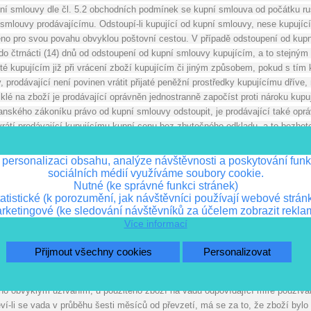
ní smlouvy dle čl. 5.2 obchodních podmínek se kupní smlouva od počátku ruš
 smlouvy prodávajícímu. Odstoupí-li kupující od kupní smlouvy, nese kupujíc
eno pro svou povahu obvyklou poštovní cestou. V případě odstoupení od kupní
 do čtrnácti (14) dnů od odstoupení od kupní smlouvy kupujícím, a to stejným 
uté kupujícím již při vrácení zboží kupujícím či jiným způsobem, pokud s tím 
, prodávající není povinen vrátit přijaté peněžní prostředky kupujícímu dříve,
lé na zboží je prodávající oprávněn jednostranně započíst proti nároku kupu
nského zákoníku právo od kupní smlouvy odstoupit, je prodávající také opráv
rátí prodávající kupujícímu kupní cenu bez zbytečného odkladu, a to bezhoto
louva mezi prodávajícím a kupujícím uzavřena s rozvazovací podmínkou, že d
ně takového dárku účinnosti a kupující je povinen spolu se zbožím prodávajíc
 personalizaci obsahu, analýze návštěvnosti a poskytování funk
sociálních médií využíváme soubory cookie.
Práva z Vadného plnění
Nutné (ke správné funkci stránek)
atistické (k porozumění, jak návštěvníci používají webové strán
adného plnění se řídí příslušnými obecně závaznými předpisy (zejména ustan
rketingové (ke sledování návštěvníků za účelem zobrazit rekla
ujícímu, že zboží při převzetí nemá vady. Zejména prodávající odpovídá kup
Více informací
i ujednání, má takové vlastnosti, které prodávající nebo výrobce popsal nebo k
lu, který pro jeho použití prodávající uvádí nebo ke kterému se zboží tohoto
Přijmout všechny cookies
Personalizovat
i jakost nebo provedení určeno podle smluveného vzorku nebo předlohy, je z
anovení uvedená v čl. 7.2 obchodních podmínek se nepoužijí u zboží prodáva
o obvyklým užíváním, u použitého zboží na vadu odpovídající míře používání 
í-li se vada v průběhu šesti měsíců od převzetí, má se za to, že zboží bylo va