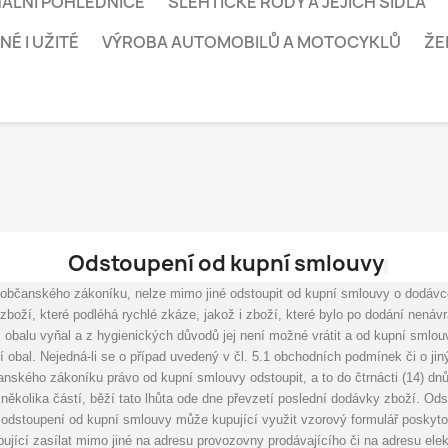
ÁLNÍ POHLEDNICE
ŠLEHTICKÉ RODY A JEJICH SÍDLA
É I UŽITÉ
VÝROBA AUTOMOBILŮ A MOTOCYKLŮ
ŽE
Odstoupení od kupní smlouvy
občanského zákoníku, nelze mimo jiné odstoupit od kupní smlouvy o dodávce 
boží, které podléhá rychlé zkáze, jakož i zboží, které bylo po dodání nenáv
z obalu vyňal a z hygienických důvodů jej není možné vrátit a od kupní sml
 obal. Nejedná-li se o případ uvedený v čl. 5.1 obchodních podmínek či o jin
nského zákoníku právo od kupní smlouvy odstoupit, a to do čtrnácti (14) dnů
několika částí, běží tato lhůta ode dne převzetí poslední dodávky zboží. Od
 odstoupení od kupní smlouvy může kupující využit vzorový formulář poskytov
ící zasílat mimo jiné na adresu provozovny prodávajícího či na adresu elekt