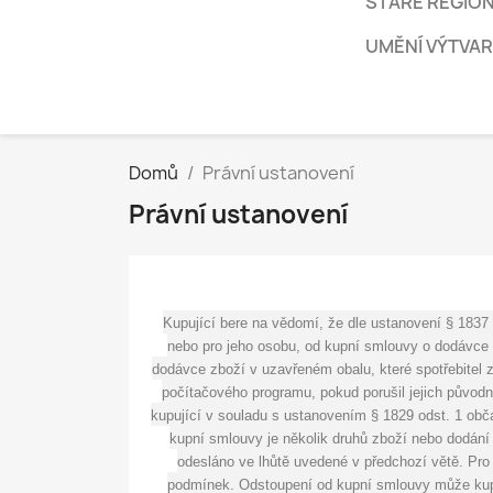
STARÉ REGION
UMĚNÍ VÝTVARN
Domů
Právní ustanovení
Právní ustanovení
Kupující bere na vědomí, že dle ustanovení § 1837 
nebo pro jeho osobu, od kupní smlouvy o dodávce z
dodávce zboží v uzavřeném obalu, které spotřebitel 
počítačového programu, pokud porušil jejich původní
kupující v souladu s ustanovením § 1829 odst. 1 obča
kupní smlouvy je několik druhů zboží nebo dodání 
odesláno ve lhůtě uvedené v předchozí větě. Pro
podmínek. Odstoupení od kupní smlouvy může kupuj