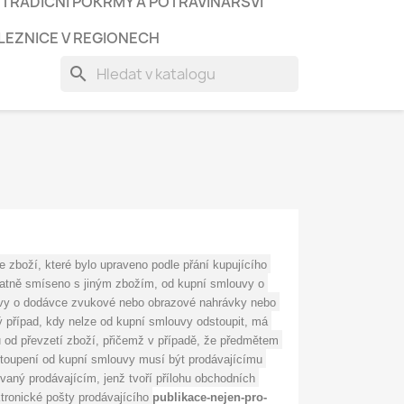
TRADIČNÍ POKRMY A POTRAVINÁŘSVÍ
LEZNICE V REGIONECH
search
zboží, které bylo upraveno podle přání kupujícího 
ratně smíseno s jiným zbožím, od kupní smlouvy o 
ouvy o dodávce zvukové nebo obrazové nahrávky nebo 
ý případ, kdy nelze od kupní smlouvy odstoupit, má 
 od převzetí zboží, přičemž v případě, že předmětem 
stoupení od kupní smlouvy musí být prodávajícímu 
aný prodávajícím, jenž tvoří přílohu obchodních 
ronické pošty prodávajícího 
publikace-nejen-pro-