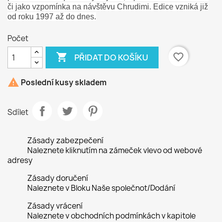
či jako vzpomínka na návštěvu Chrudimi. Edice vzniká již
od roku 1997 až do dnes.
Počet

favorite_border
PŘIDAT DO KOŠÍKU

Poslední kusy skladem
Sdílet
Zásady zabezpečení
Naleznete kliknutím na zámeček vlevo od webové
adresy
Zásady doručení
Naleznete v Bloku Naše společnot/Dodání
Zásady vrácení
Naleznete v obchodních podmínkách v kapitole