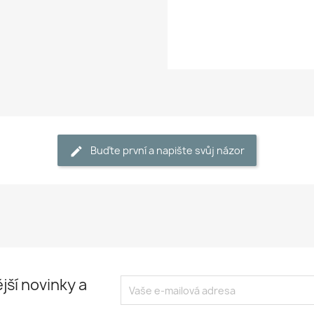
Buďte první a napište svůj názor
jší novinky a