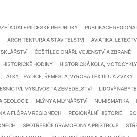
ZEÍ A GALERIÍ ČESKÉ REPUBLIKY
PUBLIKACE REGIONÁL
E
ARCHITEKTURA A STAVITELSTVÍ
AVIATIKA, LETECTVÍ
 SKLÁŘSTVÍ
ČEŠTÍ LEGIONÁŘI, VOJENSTVÍ A ZBRANĚ
HISTORICKÉ HODINY
HISTORICKÁ KOLA, MOTOCYKLY
, LÁTKY, TRADICE, ŘEMESLA, VÝROBA TEXTILU A ZVYKY
ESNICTVÍ, MYSLIVOST A ZEMĚDĚLSTVÍ
LIDOVÝ NÁBYT
A GEOLOGIE
MLÝNY A MLYNÁŘSTVÍ
NUMISMATIKA
NA A FLÓRA V REGIONECH
REGIONÁLNÍ HISTORIE
SO
IONECH
SPOTŘEBIČE GRAMOFONY A PŘÍSTROJE
STŘ