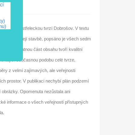
cí
duktu
ky)
mu)
vodce dělostřeleckou tvrzí Dobrošov. V textu
ce o tvrzi a její stavbě, popsáno je všech sedm
zemí. Podstatnou část obsahu tvoří kvalitní
entující současnou podobu celé tvrze,
běry z velmi zajímavých, ale veřejnosti
ch prostor. V publikaci nechybí plán podzemí
ní obrázky. Opomenuta nezůstala ani
ické informace o všech veřejnosti přístupných
da.