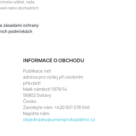
 chcete udělat, naše
ovení nebo obchodních
a zásadami 
ochrany 
osobních údajů, kterou naleznete v obchodních podmínkách 
INFORMACE O OBCHODU
Publikace.net
adresa pro výdej při osobním
převzetí
Malé náměstí 1979/14
56802 Svitavy
Česko
Zavolejte nám:
+420 601 578 046
Napište nám:
objednavky@umeniprokazdeho.cz