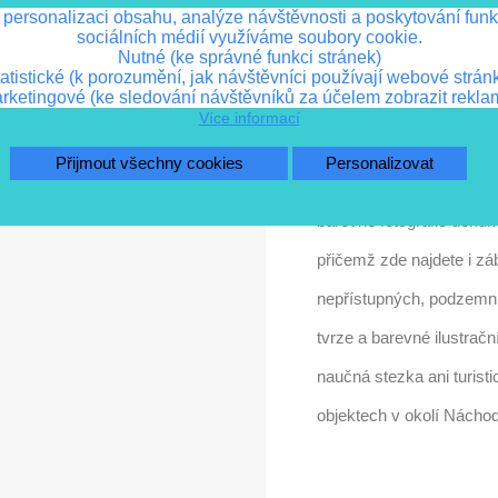
 personalizaci obsahu, analýze návštěvnosti a poskytování funk
Popis
Detaily pro
sociálních médií využíváme soubory cookie.
Nutné (ke správné funkci stránek)
atistické (k porozumění, jak návštěvníci používají webové strán
rketingové (ke sledování návštěvníků za účelem zobrazit rekla
Přepracované vydání prů
Více informací
najdete základní informa
Přijmout všechny cookies
Personalizovat
objektů tvrze a celé pod
barevné fotografie dokum
přičemž zde najdete i zá
nepřístupných, podzemní
tvrze a barevné ilustrač
naučná stezka ani turist
objektech v okolí Nácho