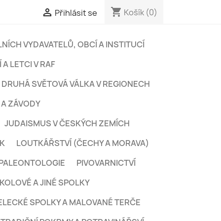
shopping_cart

Košík
(0)
Přihlásit se
NÍCH VYDAVATELŮ, OBCÍ A INSTITUCÍ
 A LETCI V RAF
DRUHÁ SVĚTOVÁ VÁLKA V REGIONECH
 A ZÁVODY
JUDAISMUS V ČESKÝCH ZEMÍCH
EK
LOUTKÁŘSTVÍ (ČECHY A MORAVA)
PALEONTOLOGIE
PIVOVARNICTVÍ
KOLOVÉ A JINÉ SPOLKY
ELECKÉ SPOLKY A MALOVANÉ TERČE