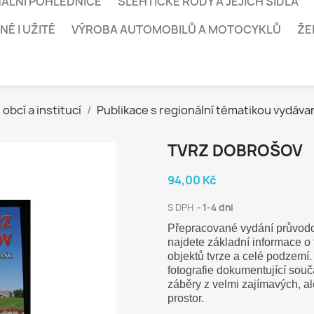
ÁLNÍ POHLEDNICE
ŠLEHTICKÉ RODY A JEJICH SÍDLA
É I UŽITÉ
VÝROBA AUTOMOBILŮ A MOTOCYKLŮ
ŽE
obcí a institucí
Publikace s regionální tématikou vydáv
TVRZ DOBROŠOV
94,00 Kč
S DPH
1-4 dni
Přepracované vydání průvodce
najdete základní informace o 
objektů tvrze a celé podzemí.
fotografie dokumentující souč
záběry z velmi zajímavých, a
prostor.