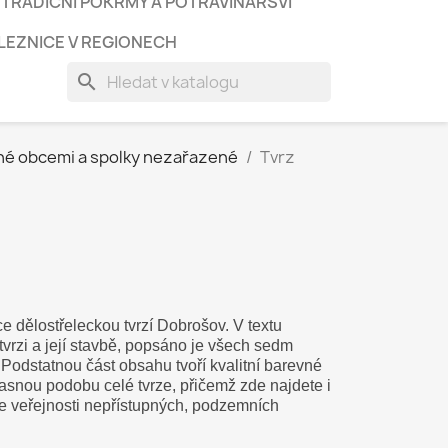
TRADIČNÍ POKRMY A POTRAVINÁŘSVÍ
LEZNICE V REGIONECH
search
ané obcemi a spolky nezařazené
Tvrz
 dělostřeleckou tvrzí Dobrošov. V textu
tvrzi a její stavbě, popsáno je všech sedm
 Podstatnou část obsahu tvoří kvalitní barevné
asnou podobu celé tvrze, přičemž zde najdete i
le veřejnosti nepřístupných, podzemních