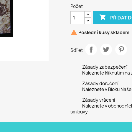
Počet

PŘIDAT 

Poslední kusy skladem
Sdílet
Zásady zabezpečení
Naleznete kliknutím na
Zásady doručení
Naleznete v Bloku Naše
Zásady vrácení
Naleznete v obchodníc
smlouvy