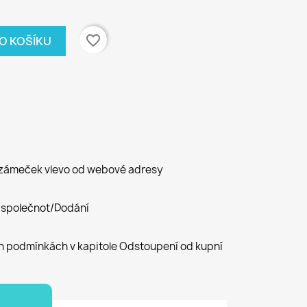
favorite_border
DO KOŠÍKU
 zámeček vlevo od webové adresy
 společnot/Dodání
h podmínkách v kapitole Odstoupení od kupní